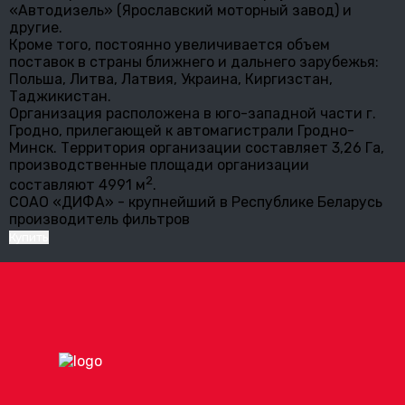
«Автодизель» (Ярославский моторный завод) и
другие.
Кроме того, постоянно увеличивается объем
поставок в страны ближнего и дальнего зарубежья:
Польша, Литва, Латвия, Украина, Киргизстан,
Таджикистан.
Организация расположена в юго-западной части г.
Гродно, прилегающей к автомагистрали Гродно-
Минск. Территория организации составляет 3,26 Га,
производственные площади организации
2
составляют 4991 м
.
СОАО «ДИФА» - крупнейший в Республике Беларусь
производитель фильтров
Купить